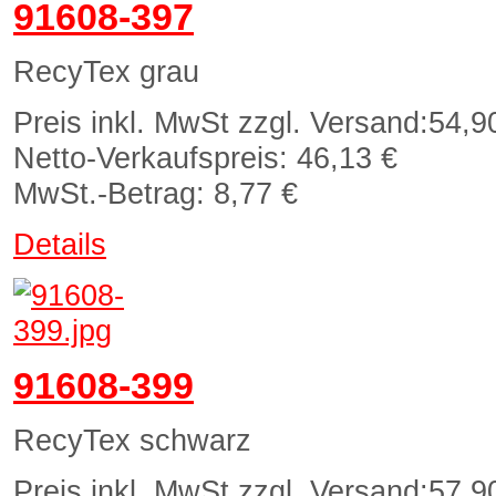
91608-397
RecyTex grau
Preis inkl. MwSt zzgl. Versand:
54,9
Netto-Verkaufspreis:
46,13 €
MwSt.-Betrag:
8,77 €
Details
91608-399
RecyTex schwarz
Preis inkl. MwSt zzgl. Versand:
57,9