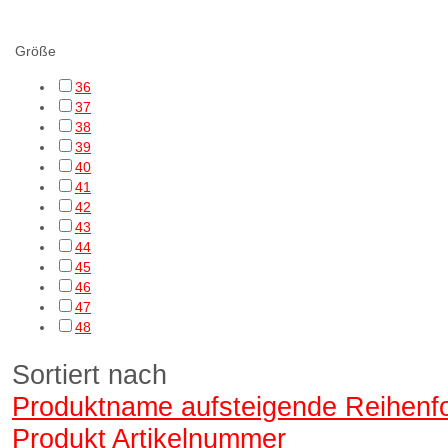
cf Filtering
Größe
36
37
38
39
40
41
42
43
44
45
46
47
48
Sortiert nach
Produktname aufsteigende Reihenf
Produkt Artikelnummer