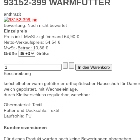
93152-399 WARMFUTTER
anthrazit
Bewertung: Noch nicht bewertet
Einzelpreis
Preis inkl. MwSt zzgl. Versand:
64,90 €
Netto-Verkaufspreis:
54,54 €
MwSt.-Betrag:
10,36 €
Größe
Größe
Beschreibung
knöchelhoher warm gefütterter orthopädischer Hausschuh für Dame
weich gepolstert, mit Wechseleinlage,
durch Klettverschluss regulierbar, waschbar
Obermaterial: Textil
Futter und Decksohle: Textil
Laufsohle: PU
Kundenrezensionen
Für dieses Produkt wurden noch keine Bewertungen abgegeben.