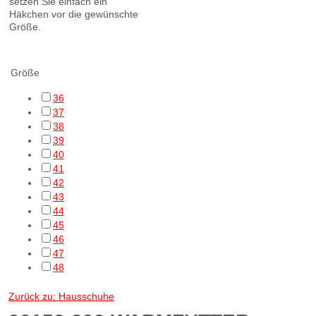
setzen Sie einfach ein
Häkchen vor die gewünschte
Größe.
cf Filtering
Größe
36
37
38
39
40
41
42
43
44
45
46
47
48
Zurück zu: Hausschuhe