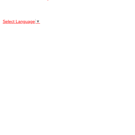
↑↑↑
Select Language
▼