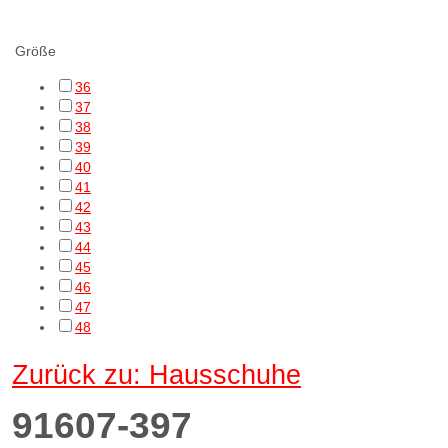
cf Filtering
Größe
36
37
38
39
40
41
42
43
44
45
46
47
48
Zurück zu: Hausschuhe
91607-397