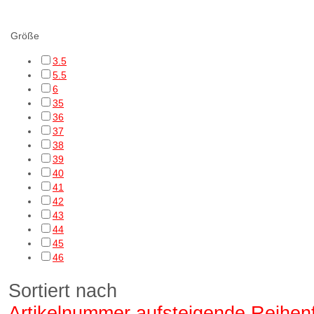
cf Filtering
Größe
3.5
5.5
6
35
36
37
38
39
40
41
42
43
44
45
46
Sortiert nach
Artikelnummer aufsteigende Reihen