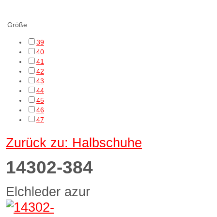
cf Filtering
Größe
39
40
41
42
43
44
45
46
47
Zurück zu: Halbschuhe
14302-384
Elchleder azur