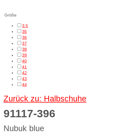
cf Filtering
Größe
3.5
35
36
37
38
39
40
41
42
43
44
Zurück zu: Halbschuhe
91117-396
Nubuk blue