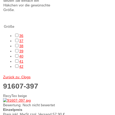
setzen Sie einfach ein
Häkchen vor die gewünschte
Größe.
cf Filtering
Größe
36
37
38
39
40
41
42
Zurück zu: Clogs
91607-397
RecyTex beige
Bewertung: Noch nicht bewertet
Einzelpreis
Preis inkl. MwSt zzgl. Versand:
57,90 €