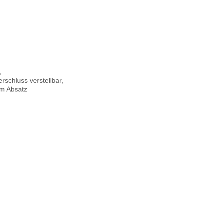
,
schluss verstellbar,
mm Absatz